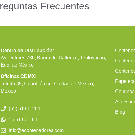
reguntas Frecuentes
Centro de Distribución:
Contened
Av. Dolores 730, Barrio de Tlaltenco, Teoloyucan,
Contened
Edo. de México
Contened
Oficinas CDMX:
Papelera
Toledo 39, Cuauhtémoc, Ciudad de México,
México
Columnas
Accesori
(55) 51 60 11 11
Blog
55 51 60 11 11
info@econtenedores.com