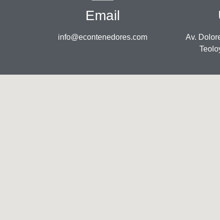
Email
info@econtenedores.com
Av. Dolor
Teolo