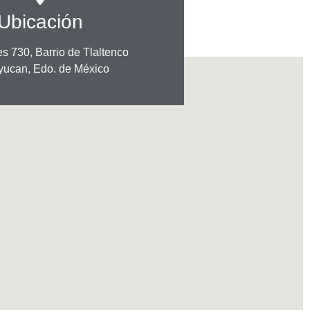
Ubicación
es 730, Barrio de Tlaltenco
yucan, Edo. de México