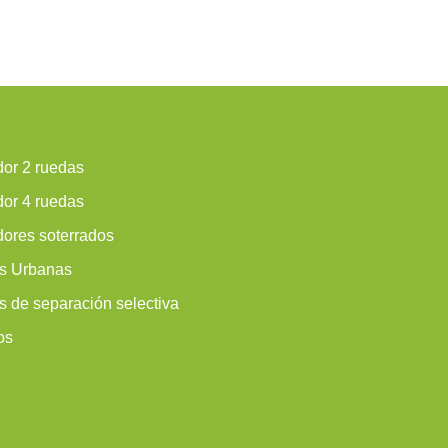
or 2 ruedas
or 4 ruedas
ores soterrados
s Urbanas
 de separación selectiva
os